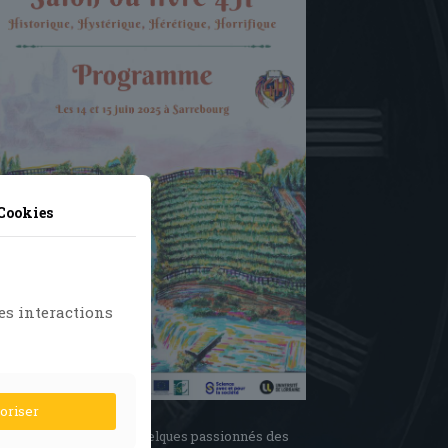
Outlook Live
 Cookies
es interactions
toriser
raine) et de l’envie de quelques passionnés des