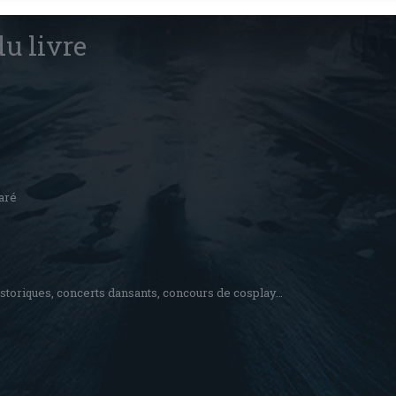
n du livre autour de l’univers de la Fantasy et de l’histoire (deux genres
u livre
aré
istoriques, concerts dansants, concours de cosplay…