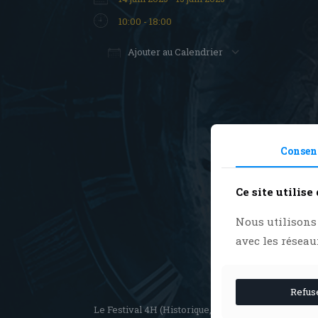
10:00 - 18:00
Ajouter au Calendrier
Télécharger ICS
Calendrier
Consen
Ce site utilise
Nous utilisons 
avec les réseau
Refus
Le Festival 4H (Historique, Hystérique, Hérétique, 