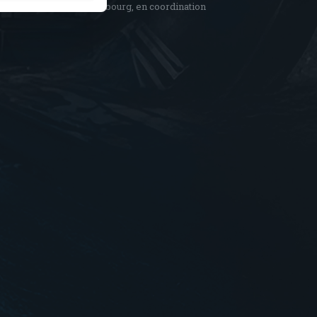
 intimement liés), à Sarrebourg, en coordination