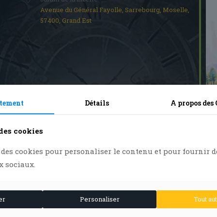
Avenue du Général Fayolle, Sarrebourg, Moselle,
57400, Grand Est
 Google
iCalendar
Office 365
tement
Détails
A propos des
 des cookies
des cookies pour personaliser le contenu et pour fournir d
x sociaux.
er
Personaliser
Tout au
Horrifique) est né à la SHAL (Société d’Histoire et d’Archéologie de Lor