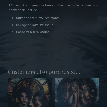
Mug en céramique pour boire un thé ou un café pendant vos
séances de lecture.
Mug en céramique résistante
Lavage en lave-vaisselle
Passe au micro-ondes
Avis
Poids
0,5 kg
Il n’y a pas encore d’avis.
Capacité
Seuls les clients connectés ayant acheté ce produit ont la
325 ml
possibilité de laisser un avis.
Customers also purchased...