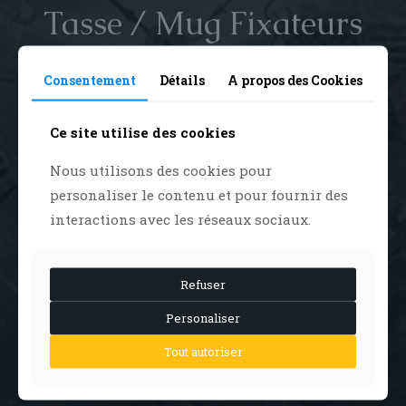
Tasse / Mug Fixateurs
du Temps
Consentement
Détails
A propos des Cookies
12,90
€
Ce site utilise des cookies
10 en stock
Nous utilisons des cookies pour
quantité
personaliser le contenu et pour fournir des
Ajouter au panier
de
Tasse
interactions avec les réseaux sociaux.
/
Mug
Catégorie :
Goodies
Fixateurs
Refuser
du
Temps
Personaliser
Partager
Tout autoriser
Description
Informations complémentaires
Avis
0